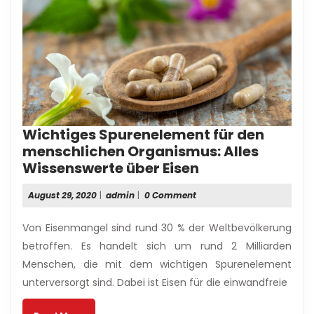
Wichtiges Spurenelement für den
menschlichen Organismus: Alles
Wichtiges
Wissenswerte über Eisen
Spurenelement
August
admin
August 29, 2020
|
admin
|
0 Comment
für
29,
den
2020
Von Eisenmangel sind rund 30 % der Weltbevölkerung
menschlichen
betroffen. Es handelt sich um rund 2 Milliarden
Organismus:
Menschen, die mit dem wichtigen Spurenelement
Alles
unterversorgt sind. Dabei ist Eisen für die einwandfreie
Wissenswerte
über
Read