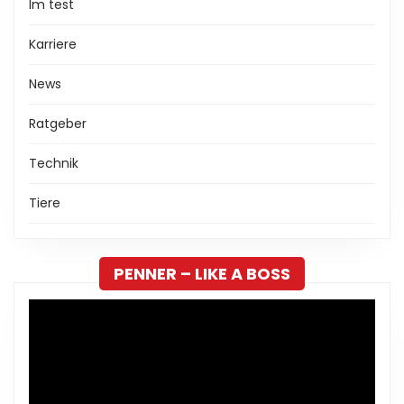
Im test
Karriere
News
Ratgeber
Technik
Tiere
PENNER – LIKE A BOSS
Video-
Player