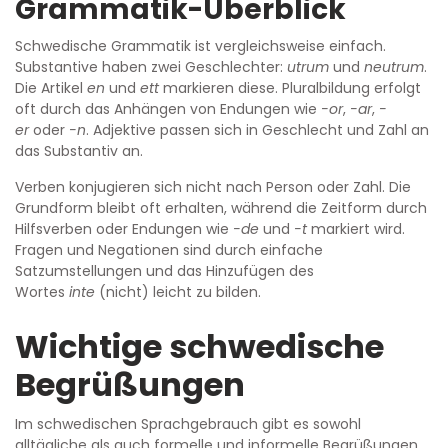
Grammatik-Überblick
Schwedische Grammatik ist vergleichsweise einfach.
Substantive haben zwei Geschlechter:
utrum
und
neutrum
.
Die Artikel
en
und
ett
markieren diese. Pluralbildung erfolgt
oft durch das Anhängen von Endungen wie
-or
,
-ar
,
-
er
oder
-n
. Adjektive passen sich in Geschlecht und Zahl an
das Substantiv an.
Verben konjugieren sich nicht nach Person oder Zahl. Die
Grundform bleibt oft erhalten, während die Zeitform durch
Hilfsverben oder Endungen wie
-de
und
-t
markiert wird.
Fragen und Negationen sind durch einfache
Satzumstellungen und das Hinzufügen des
Wortes
inte
(nicht) leicht zu bilden.
Wichtige schwedische
Begrüßungen
Im schwedischen Sprachgebrauch gibt es sowohl
alltägliche als auch formelle und informelle Begrüßungen.