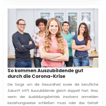
So kommen Auszubildende gut
So
durch die Corona-Krise
kommen
Die Sorge um die Gesundheit sowie die berufliche
Auszubildende
Zukunft trifft Auszubildende gleich doppelt hart. Was,
gut
wenn der Ausbildungsbetrieb Insolvenz anmelden
durch
beziehungsweise schließen muss oder das Gehalt
die