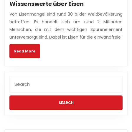
Wichtiges
Wissenswerte über Eisen
Spurenelement
Von Eisenmangel sind rund 30 % der Weltbevölkerung
für
betroffen. Es handelt sich um rund 2 Milliarden
den
Menschen, die mit dem wichtigen Spurenelement
menschlichen
unterversorgt sind. Dabei ist Eisen für die einwandfreie
Organismus:
Alles
Read
Read More
Wissenswerte
More
über
Eisen
Search
for: