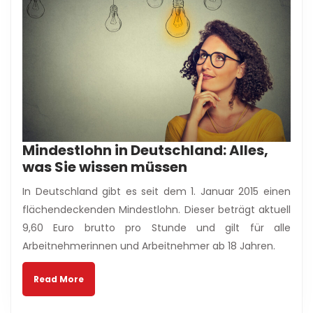
Mindestlohn in Deutschland: Alles,
Mindestlohn
was Sie wissen müssen
in
In Deutschland gibt es seit dem 1. Januar 2015 einen
Deutschland:
flächendeckenden Mindestlohn. Dieser beträgt aktuell
Alles,
9,60 Euro brutto pro Stunde und gilt für alle
was
Arbeitnehmerinnen und Arbeitnehmer ab 18 Jahren.
Sie
wissen
Read
Read More
müssen
More