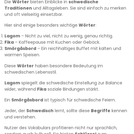
Die
Wörter
bieten Einblicke in
schwedische
Traditionen
und Alltagsleben. Sie sind einfach zu merken
und oft vielseitig einsetzbar.
Hier sind einige besonders wichtige
Wörter
:
Lagom
– Nicht zu viel, nicht zu wenig, genau richtig.
Fika
– Kaffeepause mit Kuchen oder Gebäck.
Smörgåsbord
– Ein reichhaltiges Buffet mit kalten und
warmen Speisen.
Diese
Wörter
haben besondere Bedeutung im
schwedischen Lebensstil.
Lagom
spiegelt die schwedische Einstellung zur Balance
wider, während
Fika
soziale Bindungen stärkt.
Ein
Smörgåsbord
ist typisch für schwedische Feiern.
Jeder, der
Schwedisch
lernt, sollte diese
Begriffe
kennen
und verstehen.
Nutzer des Vokabulars profitieren nicht nur sprachlich,
sondern auch kulturell. Sie bieten
Schlüssel
zum