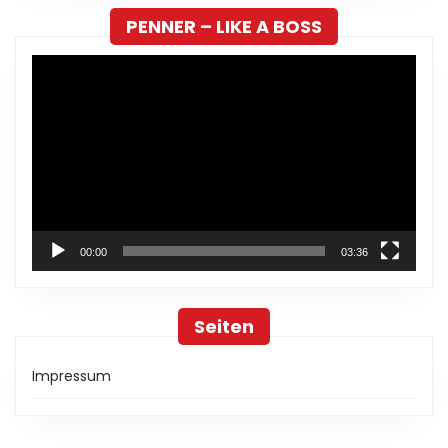
PENNER – LIKE A BOSS
Video-
Player
00:00
03:36
Seiten
Impressum