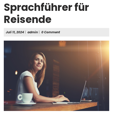
Sprachführer für
Reisende
Juli
admin
Juli 11, 2024
|
admin
|
0 Comment
11,
2024