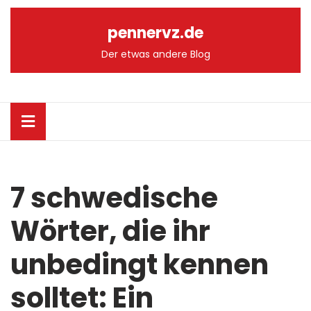
Skip
to
pennervz.de
content
Skip
Der etwas andere Blog
to
content
Open
Button
7 schwedische
Wörter, die ihr
unbedingt kennen
solltet: Ein