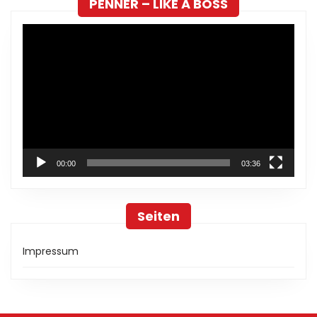
PENNER – LIKE A BOSS
Video-
Player
00:00
03:36
Seiten
Impressum