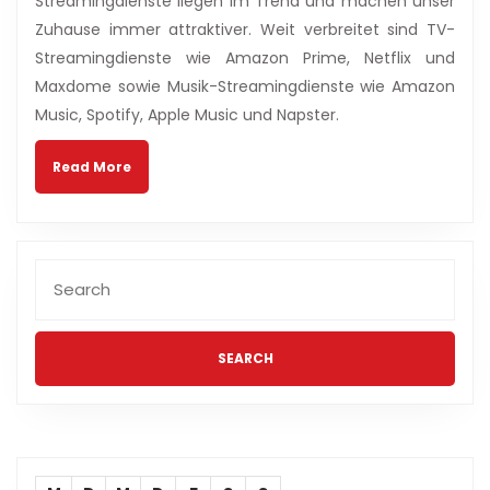
Streamingdienste liegen im Trend und machen unser
die
Zuhause immer attraktiver. Weit verbreitet sind TV-
Playstation
Streamingdienste wie Amazon Prime, Netflix und
Now?
Maxdome sowie Musik-Streamingdienste wie Amazon
Music, Spotify, Apple Music und Napster.
Read
Read More
More
Search
for: