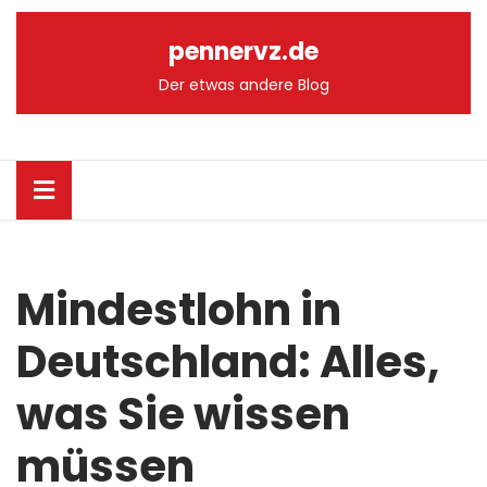
Skip
to
pennervz.de
content
Skip
Der etwas andere Blog
to
content
Open
Button
Mindestlohn in
Deutschland: Alles,
was Sie wissen
müssen