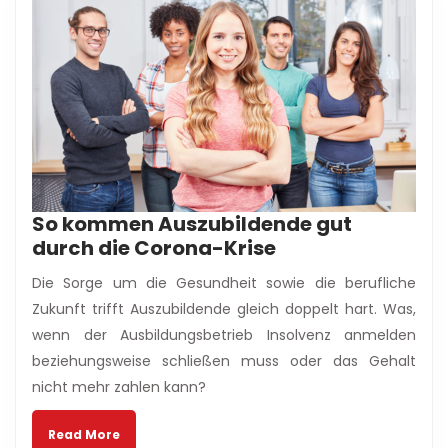
So kommen Auszubildende gut
So
durch die Corona-Krise
kommen
Die Sorge um die Gesundheit sowie die berufliche
Auszubildende
Zukunft trifft Auszubildende gleich doppelt hart. Was,
gut
wenn der Ausbildungsbetrieb Insolvenz anmelden
durch
beziehungsweise schließen muss oder das Gehalt
die
nicht mehr zahlen kann?
Corona-
Krise
Read
Read More