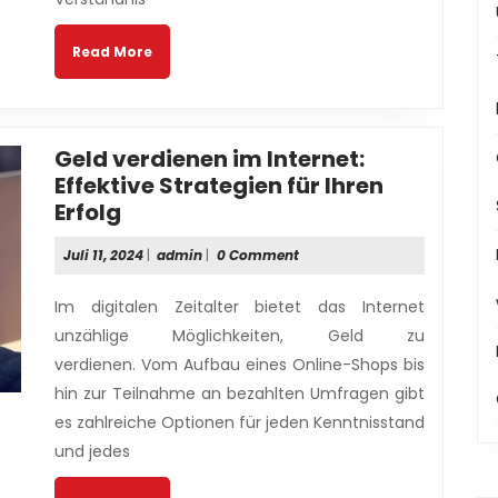
für
Reisende
Read
Read More
More
Geld verdienen im Internet:
Effektive Strategien für Ihren
Geld
Erfolg
verdienen
Juli
admin
Juli 11, 2024
|
admin
|
0 Comment
im
11,
Internet:
2024
Im digitalen Zeitalter bietet das Internet
Effektive
unzählige Möglichkeiten, Geld zu
Strategien
verdienen. Vom Aufbau eines Online-Shops bis
für
hin zur Teilnahme an bezahlten Umfragen gibt
Ihren
Erfolg
es zahlreiche Optionen für jeden Kenntnisstand
und jedes