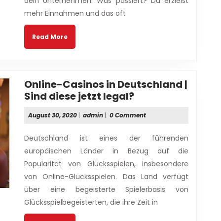
dein Unternehmen. Was passiert? Du erzielst
Soziale
Netzwerke
mehr Einnahmen und das oft
Read
Read More
More
Online-Casinos in Deutschland |
Online-
Sind diese jetzt legal?
Casinos
August
admin
August 30, 2020
|
admin
|
0 Comment
in
30,
Deutschland
2020
Deutschland ist eines der führenden
|
europäischen Länder in Bezug auf die
Sind
Popularität von Glücksspielen, insbesondere
diese
von Online-Glücksspielen. Das Land verfügt
jetzt
legal?
über eine begeisterte Spielerbasis von
Glücksspielbegeisterten, die ihre Zeit in