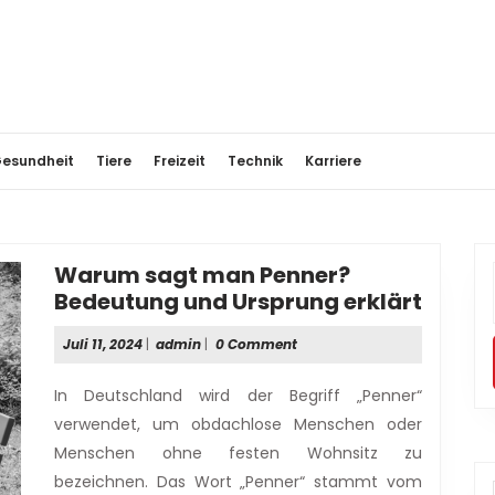
esundheit
Tiere
Freizeit
Technik
Karriere
Warum sagt man Penner?
Waru
Bedeutung und Ursprung erklärt
sagt
Juli
admin
Juli 11, 2024
|
admin
|
0 Comment
man
11,
Penne
2024
In Deutschland wird der Begriff „Penner“
Bedeu
verwendet, um obdachlose Menschen oder
und
Menschen ohne festen Wohnsitz zu
Urspr
bezeichnen. Das Wort „Penner“ stammt vom
erklär