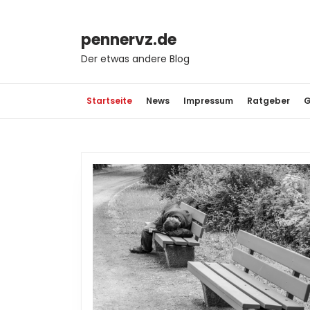
Skip
to
content
pennervz.de
Skip
Der etwas andere Blog
to
content
Startseite
News
Impressum
Ratgeber
G