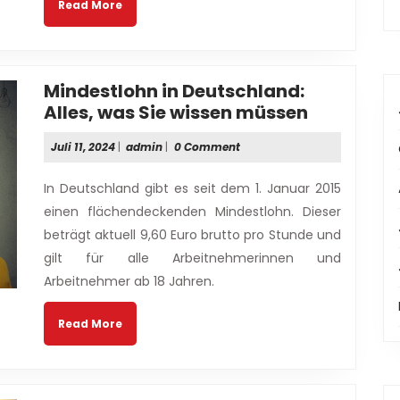
Read
Read More
More
Mindestlohn in Deutschland:
Mindestl
Alles, was Sie wissen müssen
in
Juli
admin
Juli 11, 2024
|
admin
|
0 Comment
Deutschla
11,
Alles,
2024
In Deutschland gibt es seit dem 1. Januar 2015
was
einen flächendeckenden Mindestlohn. Dieser
Sie
beträgt aktuell 9,60 Euro brutto pro Stunde und
wissen
gilt für alle Arbeitnehmerinnen und
müssen
Arbeitnehmer ab 18 Jahren.
Read
Read More
More