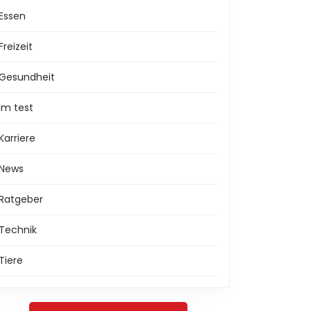
Essen
Freizeit
Gesundheit
Im test
Karriere
News
Ratgeber
Technik
Tiere