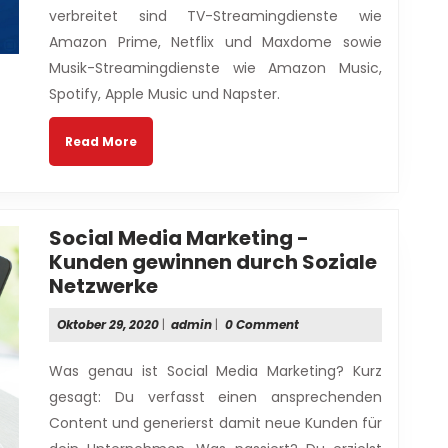
verbreitet sind TV-Streamingdienste wie
Amazon Prime, Netflix und Maxdome sowie
Musik-Streamingdienste wie Amazon Music,
Spotify, Apple Music und Napster.
Read
Read More
More
Social Media Marketing -
Kunden gewinnen durch Soziale
Social
Netzwerke
Media
Oktober
admin
Oktober 29, 2020
|
admin
|
0 Comment
Marketing
29,
-
2020
Was genau ist Social Media Marketing? Kurz
Kunden
gesagt: Du verfasst einen ansprechenden
gewinnen
Content und generierst damit neue Kunden für
durch