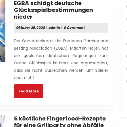
EGBA schlägt deutsche
Glücksspielbestimmungen
EGBA
nieder
schlägt
Oktober
admin
Oktober 29, 2020
|
admin
|
0 Comment
deutsche
29,
Glücksspielbestimmungen
2020
Der Generalsekretär der European Gaming and
nieder
Betting Association (EGBA), Maarten Haijer, hat
die geplanten deutschen Regelungen zum
Online-Glücksspiel kritisiert und argumentiert,
dass sie nicht ausreichen werden, um Spieler
über nicht
Read
Read More
More
5 köstliche Fingerfood-Rezepte
5
für eine Grillparty ohne Abfälle