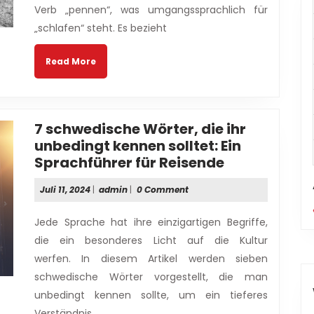
Verb „pennen“, was umgangssprachlich für
„schlafen“ steht. Es bezieht
Read
Read More
More
7 schwedische Wörter, die ihr
unbedingt kennen solltet: Ein
7
Sprachführer für Reisende
schwedisch
Juli
admin
Juli 11, 2024
|
admin
|
0 Comment
Wörter,
11,
die
2024
Jede Sprache hat ihre einzigartigen Begriffe,
ihr
die ein besonderes Licht auf die Kultur
unbedingt
werfen. In diesem Artikel werden sieben
kennen
schwedische Wörter vorgestellt, die man
solltet:
Ein
unbedingt kennen sollte, um ein tieferes
Sprachführe
Verständnis