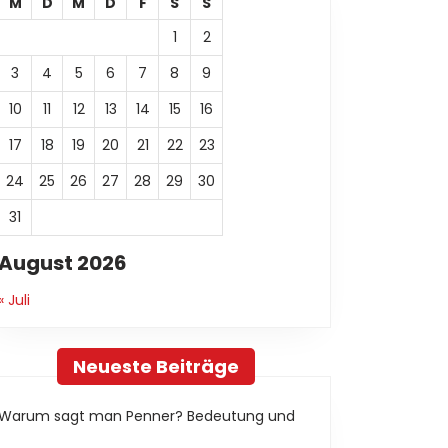
M
D
M
D
F
S
S
1
2
3
4
5
6
7
8
9
10
11
12
13
14
15
16
17
18
19
20
21
22
23
24
25
26
27
28
29
30
31
e
August 2026
« Juli
Neueste Beiträge
Warum sagt man Penner? Bedeutung und
r