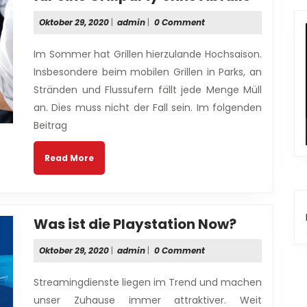
köstlic
Oktober
admin
Oktober 29, 2020
|
admin
|
0 Comment
Fingerf
29,
Rezepte
2020
Im Sommer hat Grillen hierzulande Hochsaison.
für
Insbesondere beim mobilen Grillen in Parks, an
eine
Stränden und Flussufern fällt jede Menge Müll
Grillpar
an. Dies muss nicht der Fall sein. Im folgenden
ohne
Abfälle
Beitrag
Read
Read More
More
Was
Was ist die Playstation Now?
ist
Oktober
admin
Oktober 29, 2020
|
admin
|
0 Comment
die
29,
Playstati
2020
Streamingdienste liegen im Trend und machen
Now?
unser Zuhause immer attraktiver. Weit