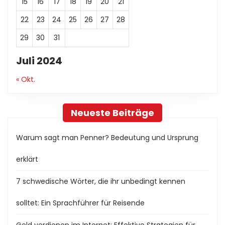
15
16
17
18
19
20
21
22
23
24
25
26
27
28
29
30
31
Juli 2024
« Okt.
Neueste Beiträge
Warum sagt man Penner? Bedeutung und Ursprung
erklärt
7 schwedische Wörter, die ihr unbedingt kennen
solltet: Ein Sprachführer für Reisende
Geld verdienen im Internet: Effektive Strategien für