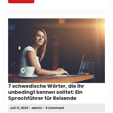
More
7 schwedische Wörter, die ihr
unbedingt kennen solltet: Ein
7
Sprachführer für Reisende
schwedische
Juli
admin
Juli 11, 2024
|
admin
|
0 Comment
Wörter,
11,