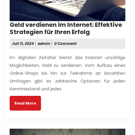
Geld verdienen im Internet: Effektive
Geld
Strategien für Ihren Erfolg
verdienen
Juli
admin
Juli 11, 2024
|
admin
|
0 Comment
im
11,
Internet:
2024
Im digitalen Zeitalter bietet das Internet unzählige
Effektive
Möglichkeiten, Geld zu verdienen. Vom Aufbau eines
Strategien
Online-Shops bis hin zur Teilnahme an bezahlten
für
Umfragen gibt es zahlreiche Optionen für jeden
Ihren
Erfolg
Kenntnisstand und jedes
Read
Read More
More