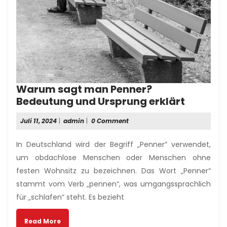
Warum sagt man Penner?
Warum
Bedeutung und Ursprung erklärt
sagt
Juli
admin
Juli 11, 2024
|
admin
|
0 Comment
man
11,
Penner?
2024
In Deutschland wird der Begriff „Penner“ verwendet,
Bedeut
um obdachlose Menschen oder Menschen ohne
und
festen Wohnsitz zu bezeichnen. Das Wort „Penner“
Urspru
stammt vom Verb „pennen“, was umgangssprachlich
erklärt
für „schlafen“ steht. Es bezieht
Read
Read More