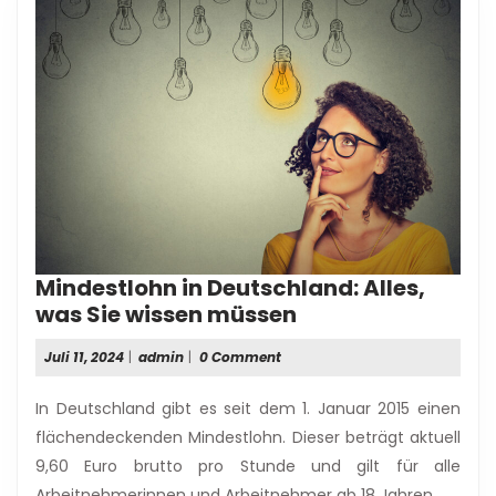
Mindestlohn in Deutschland: Alles,
Mindestlohn
was Sie wissen müssen
in
Juli
admin
Juli 11, 2024
|
admin
|
0 Comment
Deutschland:
11,
Alles,
2024
In Deutschland gibt es seit dem 1. Januar 2015 einen
was
flächendeckenden Mindestlohn. Dieser beträgt aktuell
Sie
9,60 Euro brutto pro Stunde und gilt für alle
wissen
Arbeitnehmerinnen und Arbeitnehmer ab 18 Jahren.