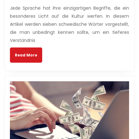
die
2024
Jede Sprache hat ihre einzigartigen Begriffe, die ein
ihr
besonderes Licht auf die Kultur werfen. In diesem
unbedingt
Artikel werden sieben schwedische Wörter vorgestellt,
kennen
die man unbedingt kennen sollte, um ein tieferes
solltet:
Ein
Verständnis
Sprachführer
Read
für
Read More
More
Reisende